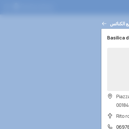
ع الكنائس
Basilica d
Piazza
00184
Rito 
0697