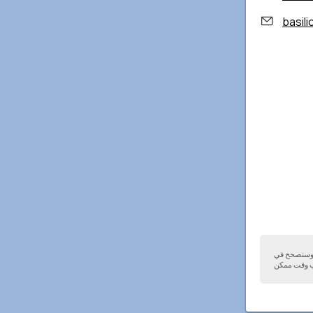
basilic
ا وسنصحح في