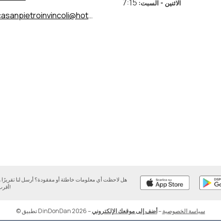
7:15
الاثنين - السبت
:
asanpietroinvincoli@hotmail.com
هل لاحظت أي معلومات خاطئة أو مفقودة؟ أرسل لنا تقريرً
أقرب وقت ممكن!
سياسة الخصوصية
–
أضف إلى موقعك الإلكتروني
–
© تطبيق DinDonDan 2026