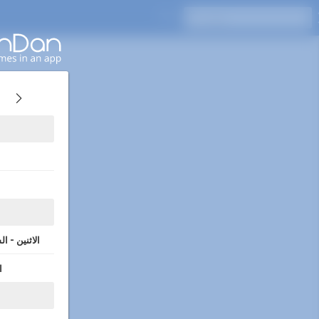
اضغط على Enter للبحث
الاثنين - ا
ا