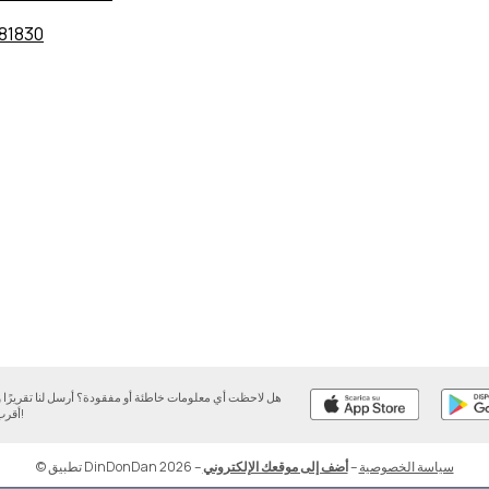
81830
هل لاحظت أي معلومات خاطئة أو مفقودة؟ أرسل لنا تقريرً
أقرب وقت ممكن!
سياسة الخصوصية
–
أضف إلى موقعك الإلكتروني
–
© تطبيق DinDonDan 2026