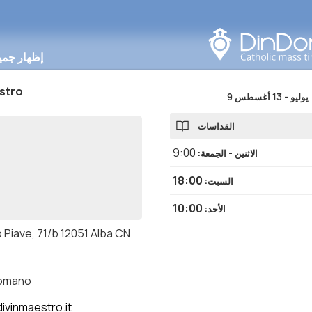
البحث في هذه المنطقة
إظهار جمي
stro
9 يوليو
-
13 أغسطس
القداسات
9:00
الاثنين - الجمعة
:
18:00
السبت
:
10:00
الأحد
:
 Piave, 71/b 12051 Alba CN
romano
ivinmaestro.it