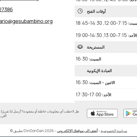
27386
أوقات الفتح
ario@gesubambino.org
14:30-18:45
,
7:15-12:00
لسبت
:
14:30-19:00
,
7:15-13:00
الأحد
:
المستريحة
16:30
السبت
:
العبادة الإيكونية
16:30
الاثنين - السبت
:
17:00-17:30
الأحد
:
اللوديات
هل لاحظت أي معلومات خاطئة أو مفقودة؟ أرسل لنا تقريرً
أقرب وقت ممكن!
7:30
الاثنين - الأحد
:
المساء
سياسة الخصوصية
–
أضف إلى موقعك الإلكتروني
–
© تطبيق DinDonDan 2026