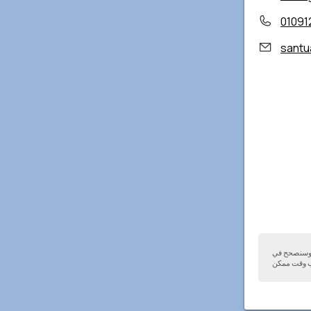
01091
santu
ا وسنصحح في