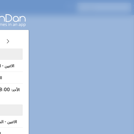
اضغط على Enter للبحث
الاثنين - 
ا
8:00
الأحد
:
الاثنين - ا
ا