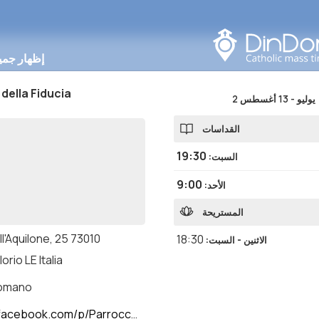
البحث في هذه المنطقة
إظهار جمي
ella Fiducia
2 يوليو
-
13 أغسطس
القداسات
19:30
السبت
:
9:00
الأحد
:
المستريحة
ll'Aquilone, 25 73010
18:30
الاثنين - السبت
:
orio LE Italia
romano
om/p/Parrocchia-Giorgilorio-Lecce-100086589361927/?locale=it_IT