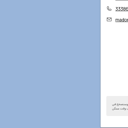
3338
madon
ا وسنصحح في