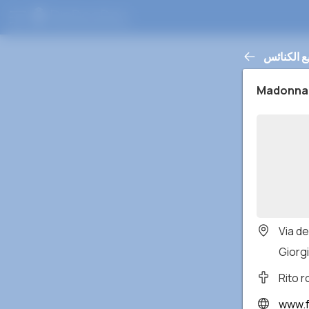
ع الكنائس
Madonna d
Via de
Giorgil
Rito 
www.facebook.c