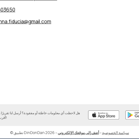
603650
na.fiducia@gmail.com
هل لاحظت أي معلومات خاطئة أو مفقودة؟ أرسل لنا تقريرً
أقرب وقت ممكن!
سياسة الخصوصية
–
أضف إلى موقعك الإلكتروني
–
© تطبيق DinDonDan 2026