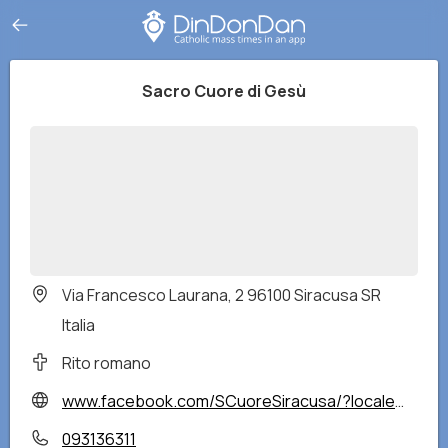
Sacro Cuore di Gesù
Via Francesco Laurana, 2 96100 Siracusa SR
Italia
Rito romano
www.facebook.com/SCuoreSiracusa/?locale=it_IT
093136311