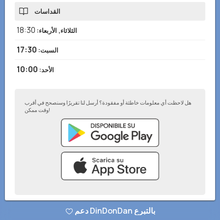
القداسات
18:30
الثلاثاء, الأربعاء
:
17:30
السبت
:
10:00
الأحد
:
هل لاحظت أي معلومات خاطئة أو مفقودة؟ أرسل لنا تقريرًا وسنصحح في أقرب
وقت ممكن!
سياسة الخصوصية
–
أضف إلى موقعك الإلكتروني
–
© تطبيق DinDonDan 2026
دعم DinDonDan بالتبرع