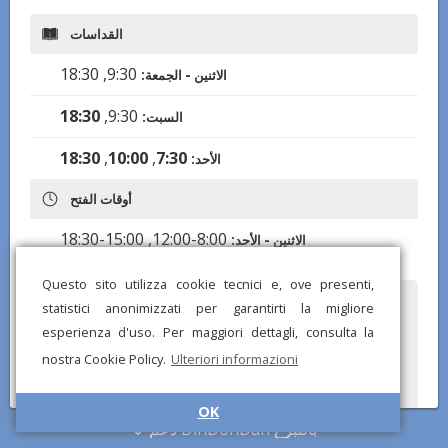
القداسات
9:30, 18:30
الاثنين - الجمعة:
18:30
9:30,
السبت:
18:30
,
10:00
,
7:30
الأحد:
أوقات الفتح
8:00-12:00, 15:00-18:30
الاثنين - الأحد:
Questo sito utilizza cookie tecnici e, ove presenti,
statistici anonimizzati per garantirti la migliore
هل لاحظت أي معلومات خاطئة أو مفقودة؟ أرسل لنا تقريرًا وسنصحح في
أقرب وقت ممكن!
esperienza d'uso. Per maggiori dettagli, consulta la
nostra Cookie Policy.
Ulteriori informazioni
OK
دعم DinDonDan بالتبرع
© تطبيق DinDonDan 2026 –
أضف إلى موقعك الإلكتروني
–
سياسة الخصوصية