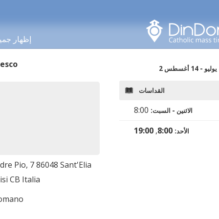
البحث في هذه المنطقة
إظهار جمي
cesco
2 يوليو
-
14 أغسطس
القداسات
8:00
الاثنين - السبت
:
19:00
,
8:00
الأحد
:
dre Pio, 7 86048 Sant'Elia
isi CB Italia
romano