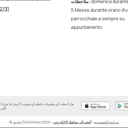
domenica durante
:
ملاحظات
2731
S.Messe,durante orario d'uf
parrocchiale e sempre su
appuntamento
هل لاحظت أي معلومات خاطئة أو مفقودة؟ أرسل لنا تقريرً
أقرب وقت ممكن!
سياسة الخصوصية
–
أضف إلى موقعك الإلكتروني
–
© تطبيق DinDonDan 2026