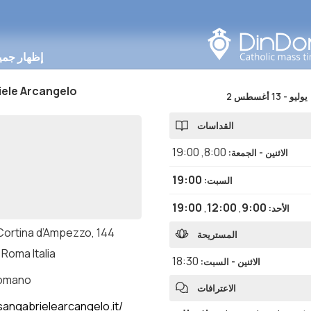
البحث في هذه المنطقة
إظهار جمي
iele Arcangelo
2 يوليو
-
13 أغسطس
القداسات
19:00
,
8:00
الاثنين - الجمعة
:
19:00
السبت
:
19:00
,
12:00
,
9:00
الأحد
:
 Cortina d’Ampezzo, 144
المستريحة
Roma Italia
18:30
الاثنين - السبت
:
romano
الاعترافات
angabrielearcangelo.it/