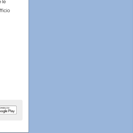
 le
ficio