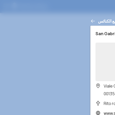
ع الكنائس
San Gabr
Viale
00135 
Rito 
www.s