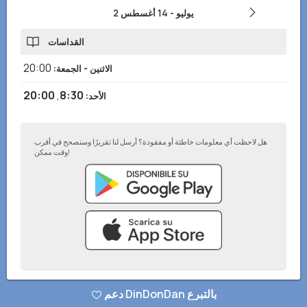
2 يوليو
-
14 أغسطس
القداسات
20:00
الاثنين - الجمعة
:
20:00
,
8:30
الأحد
:
هل لاحظت أي معلومات خاطئة أو مفقودة؟ أرسل لنا تقريرًا وسنصحح في أقرب
وقت ممكن!
سياسة الخصوصية
–
أضف إلى موقعك الإلكتروني
–
© تطبيق DinDonDan 2026
دعم DinDonDan بالتبرع