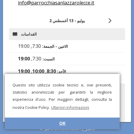
info@parrocchiasanlazzarolecce.it
2 يوليو - 13 أغسطس
القداسات
7:30, 19:00
الاثنين - الجمعة:
19:00
7:30,
السبت:
19:00
,
10:00
,
8:30
الأحد:
Questo sito utilizza cookie tecnici e, ove presenti,
هل لاحظت أي معلومات خاطئة أو مفقودة؟ أرسل لنا تقريرًا وسنصحح في
statistici anonimizzati per garantirti la migliore
أقرب وقت ممكن!
esperienza d'uso. Per maggiori dettagli, consulta la
nostra Cookie Policy.
Ulteriori informazioni
OK
دعم DinDonDan بالتبرع
© تطبيق DinDonDan 2026 –
أضف إلى موقعك الإلكتروني
–
سياسة الخصوصية