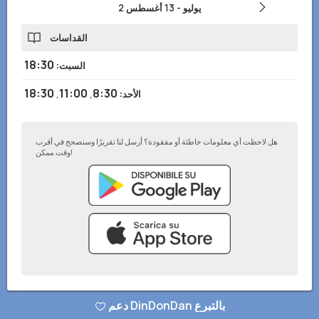
2 يوليو
-
13 أغسطس
القداسات
18:30
السبت
:
18:30
,
11:00
,
8:30
الأحد
:
هل لاحظت أي معلومات خاطئة أو مفقودة؟ أرسل لنا تقريرًا وسنصحح في أقرب
وقت ممكن!
سياسة الخصوصية
–
أضف إلى موقعك الإلكتروني
–
© تطبيق DinDonDan 2026
دعم DinDonDan بالتبرع