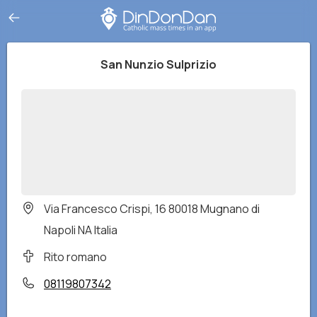
San Nunzio Sulprizio
Via Francesco Crispi, 16 80018 Mugnano di
Napoli NA Italia
Rito romano
08119807342