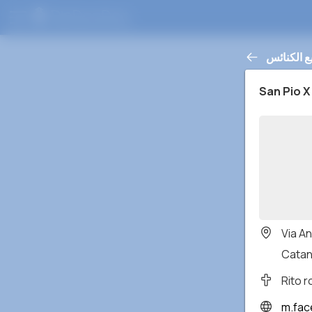
ع الكنائس
San Pio X
Via An
Catan
Rito 
m.face