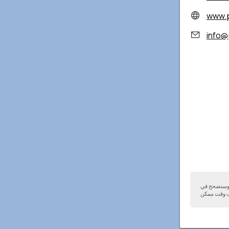
www.p
info@
ا وسنصحح في