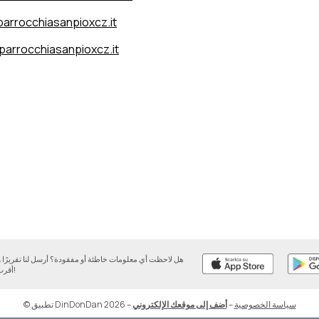
arrocchiasanpioxcz.it
parrocchiasanpioxcz.it
هل لاحظت أي معلومات خاطئة أو مفقودة؟ أرسل لنا تقريرً
أقرب وقت ممكن!
سياسة الخصوصية
–
أضف إلى موقعك الإلكتروني
–
© تطبيق DinDonDan 2026