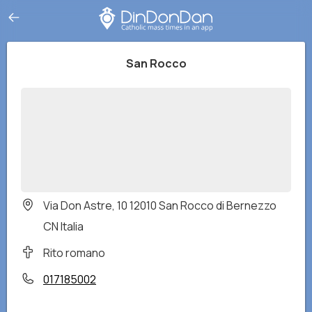
San Rocco
Via Don Astre, 10 12010 San Rocco di Bernezzo
CN Italia
Rito romano
017185002