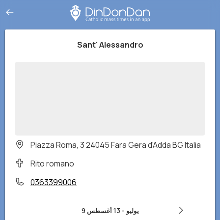
Sant' Alessandro
Piazza Roma, 3 24045 Fara Gera d'Adda BG Italia
Rito romano
0363399006
9 يوليو
-
13 أغسطس