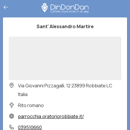
Sant' Alessandro Martire
Via Giovanni Pizzagalli, 12 23899 Robbiate LC
Italia
Rito romano
parrocchia.oratoriorobbiate.it/
039510660