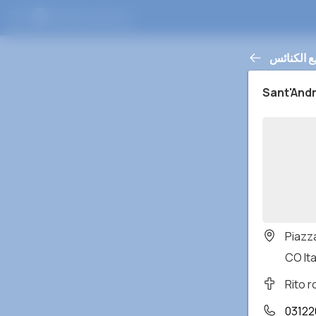
ع الكنائس
Sant'And
Piazz
CO Ita
Rito 
0312