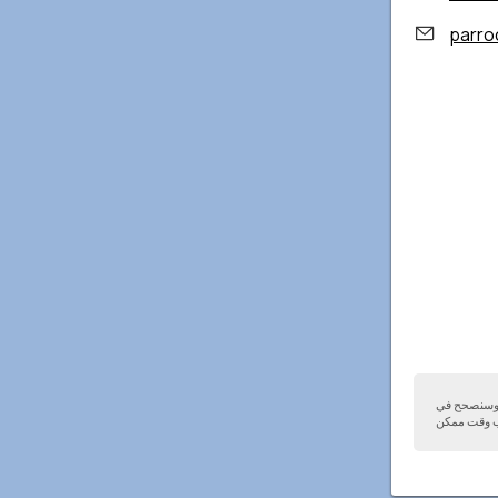
parro
ا وسنصحح في