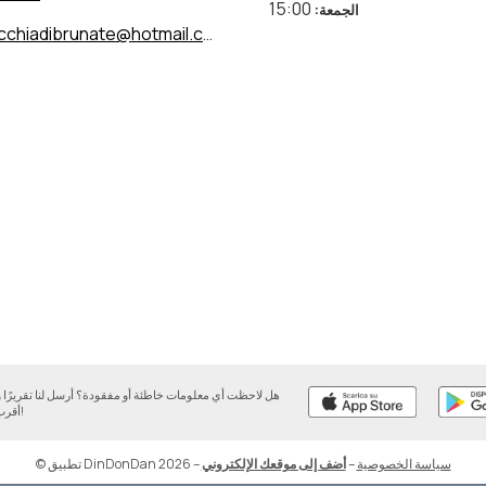
15:00
الجمعة
:
cchiadibrunate@hotmail.com
هل لاحظت أي معلومات خاطئة أو مفقودة؟ أرسل لنا تقريرً
أقرب وقت ممكن!
سياسة الخصوصية
–
أضف إلى موقعك الإلكتروني
–
© تطبيق DinDonDan 2026