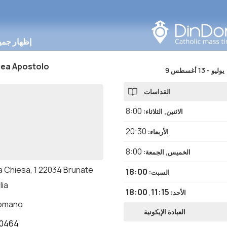
البحث في هذه المنطقة
إظهار جمي
rea Apostolo
9 يوليو
-
13 أغسطس
القداسات
8:00
الاثنين, الثلاثاء
:
20:30
الأربعاء
:
8:00
الخميس, الجمعة
:
a Chiesa, 1 22034 Brunate
18:00
السبت
:
lia
18:00
,
11:15
الأحد
:
romano
العبادة الإيكونية
20464