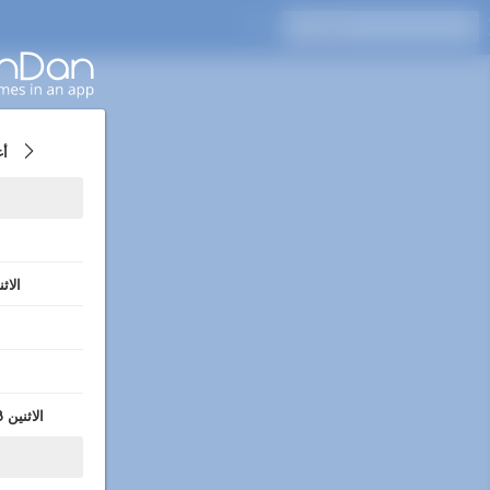
اضغط على Enter للبحث
2
الاثنين 3/8 -
الاثنين 10/8 - الخميس 13/8