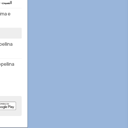
السبت 8/8
rima e
ellina
pellina