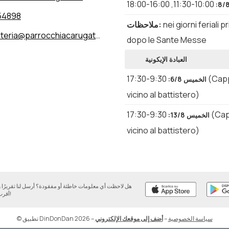
16:00-18:00
,
10:00-11:30
:
54898
nei giorni feriali p
:
ملاحظات
eria@parrocchiacarugate.it
dopo le Sante Messe
العبادة الإيكونية
9:30-17:30
(Capp
الخميس 6/8
:
vicino al battistero)
9:30-17:30
(Cap
الخميس 13/8
:
vicino al battistero)
هل لاحظت أي معلومات خاطئة أو مفقودة؟ أرسل لنا تقريرً
أقرب وقت ممكن!
سياسة الخصوصية
–
أضف إلى موقعك الإلكتروني
–
© تطبيق DinDonDan 2026