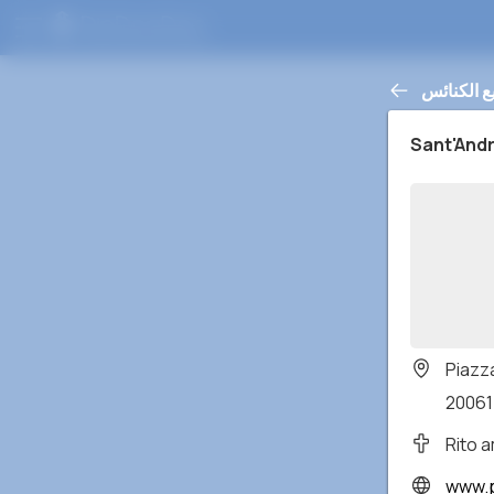
ع الكنائس
Sant'And
Piazz
20061 
Rito 
www.p