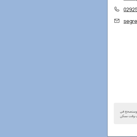
0292
segret
ا وسنصحح في