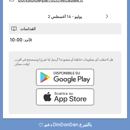
2 يوليو
-
14 أغسطس
القداسات
10:00
الأحد
:
هل لاحظت أي معلومات خاطئة أو مفقودة؟ أرسل لنا تقريرًا وسنصحح في أقرب
وقت ممكن!
سياسة الخصوصية
–
أضف إلى موقعك الإلكتروني
–
© تطبيق DinDonDan 2026
دعم DinDonDan بالتبرع