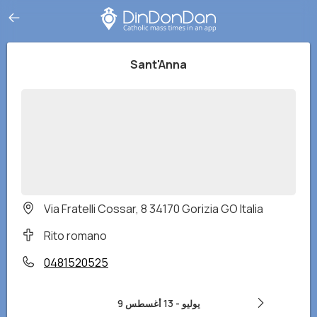
Sant'Anna
Via Fratelli Cossar, 8 34170 Gorizia GO Italia
Rito romano
0481520525
9 يوليو
-
13 أغسطس