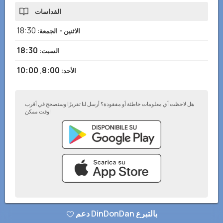
القداسات
18:30
الاثنين - الجمعة
:
18:30
السبت
:
10:00
,
8:00
الأحد
:
هل لاحظت أي معلومات خاطئة أو مفقودة؟ أرسل لنا تقريرًا وسنصحح في أقرب
وقت ممكن!
سياسة الخصوصية
–
أضف إلى موقعك الإلكتروني
–
© تطبيق DinDonDan 2026
دعم DinDonDan بالتبرع