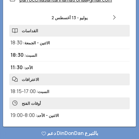
2 يوليو
-
13 أغسطس
القداسات
18:30
الاثنين - الجمعة
:
18:30
السبت
:
11:30
الأحد
:
الاعترافات
17:00-18:15
السبت
:
أوقات الفتح
8:00-19:00
الاثنين - الأحد
:
دعم DinDonDan بالتبرع
هل لاحظت أي معلومات خاطئة أو مفقودة؟ أرسل لنا تقريرًا وسنصحح في أقرب