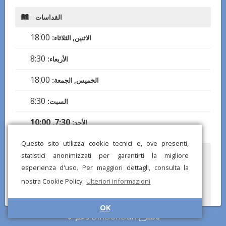
القداسات
18:00
الاثنين, الثلاثاء:
8:30
الأربعاء:
18:00
الخميس, الجمعة:
8:30
السبت:
10:00
,
7:30
الأحد:
Questo sito utilizza cookie tecnici e, ove presenti,
statistici anonimizzati per garantirti la migliore
هل لاحظت أي معلومات خاطئة أو مفقودة؟ أرسل لنا تقريرًا وسنصحح في
أقرب وقت ممكن!
esperienza d'uso. Per maggiori dettagli, consulta la
nostra Cookie Policy.
Ulteriori informazioni
OK
دعم DinDonDan بالتبرع
© تطبيق DinDonDan 2026 –
أضف إلى موقعك الإلكتروني
–
سياسة الخصوصية