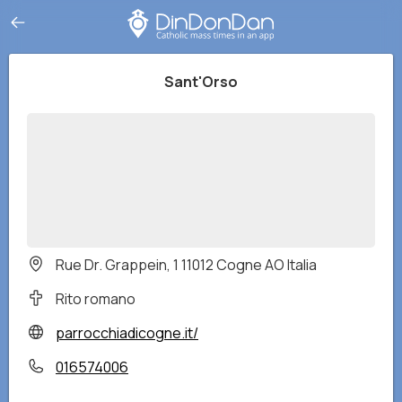
Sant'Orso
Rue Dr. Grappein, 1 11012 Cogne AO Italia
Rito romano
parrocchiadicogne.it/
016574006