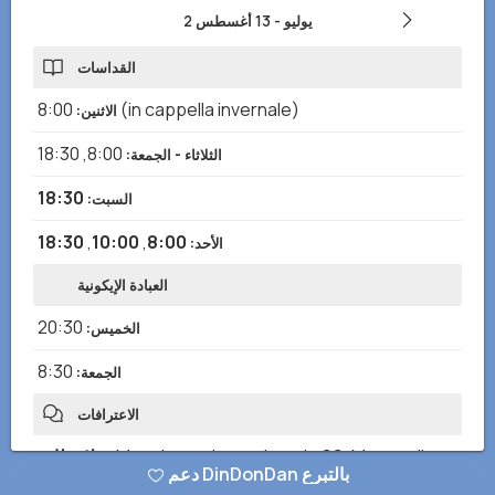
2 يوليو
-
13 أغسطس
القداسات
8:00
(in cappella invernale)
الاثنين
:
18:30
,
8:00
الثلاثاء - الجمعة
:
18:30
السبت
:
18:30
,
10:00
,
8:00
الأحد
:
العبادة الإيكونية
20:30
الخميس
:
8:30
الجمعة
:
الاعترافات
Mezz’ora prima o dopo le SS. Messe di
:
ملاحظات
دعم DinDonDan بالتبرع
orario, oppure su prenotazione