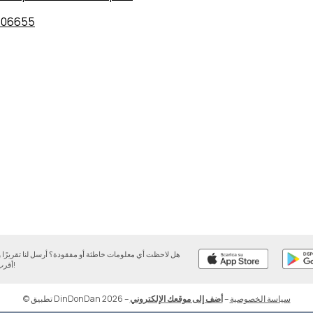
706655
هل لاحظت أي معلومات خاطئة أو مفقودة؟ أرسل لنا تقريرً
أقرب وقت ممكن!
سياسة الخصوصية
–
أضف إلى موقعك الإلكتروني
–
© تطبيق DinDonDan 2026