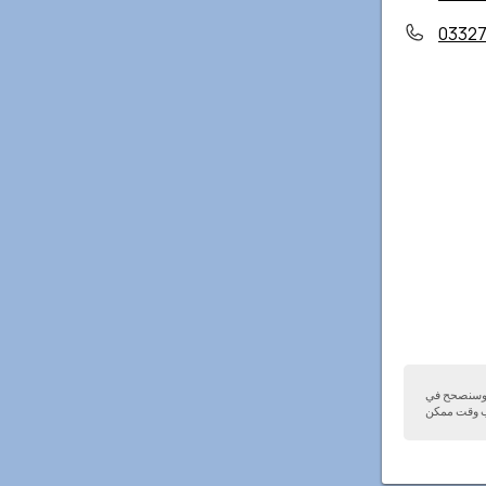
0332
ا وسنصحح في