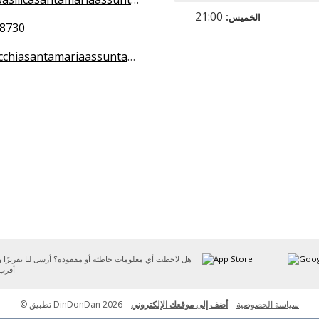
21:00
الخميس:
8730
iasantamariaassuntamtc@gmail.com
هل لاحظت أي معلومات خاطئة أو مفقودة؟ أرسل لنا تقريرًا
أقرب وقت ممكن!
© تطبيق DinDonDan 2026 –
أضف إلى موقعك الإلكتروني
–
سياسة الخصوصية