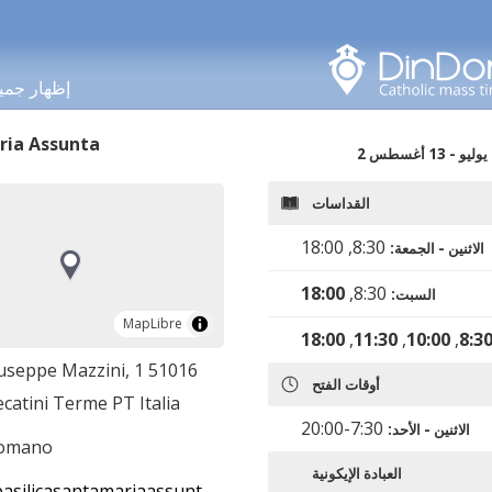
البحث في هذه المنطقة
إظهار جمي
ria Assunta
2 يوليو - 13 أغسطس
القداسات
8:30, 18:00
الاثنين - الجمعة:
18:00
8:30,
السبت:
MapLibre
MapLibre
18:00
,
11:30
,
10:00
,
8:3
iuseppe Mazzini, 1 51016
أوقات الفتح
catini Terme PT Italia
7:30-20:00
الاثنين - الأحد:
romano
العبادة الإيكونية
silicasantamariaassunta.it