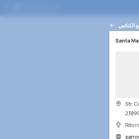
ع الكنائس
Santa Ma
Str. C
23899
Rito 
parroc