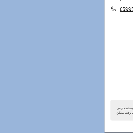
0399
ا وسنصحح في