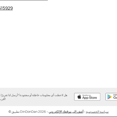
515929
هل لاحظت أي معلومات خاطئة أو مفقودة؟ أرسل لنا تقريرً
أقرب وقت ممكن!
سياسة الخصوصية
–
أضف إلى موقعك الإلكتروني
–
© تطبيق DinDonDan 2026