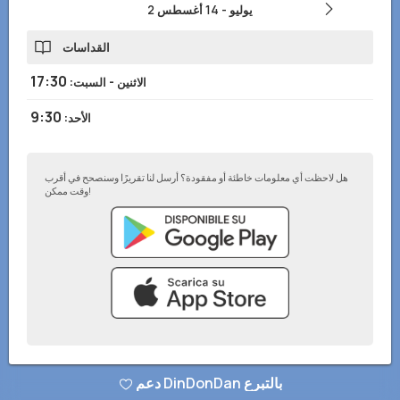
2 يوليو
-
14 أغسطس
القداسات
17:30
الاثنين - السبت
:
9:30
الأحد
:
هل لاحظت أي معلومات خاطئة أو مفقودة؟ أرسل لنا تقريرًا وسنصحح في أقرب
وقت ممكن!
سياسة الخصوصية
–
أضف إلى موقعك الإلكتروني
–
© تطبيق DinDonDan 2026
دعم DinDonDan بالتبرع