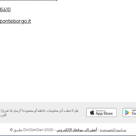
6410
ponteborgo.it
هل لاحظت أي معلومات خاطئة أو مفقودة؟ أرسل لنا تقريرً
أقرب وقت ممكن!
سياسة الخصوصية
–
أضف إلى موقعك الإلكتروني
–
© تطبيق DinDonDan 2026