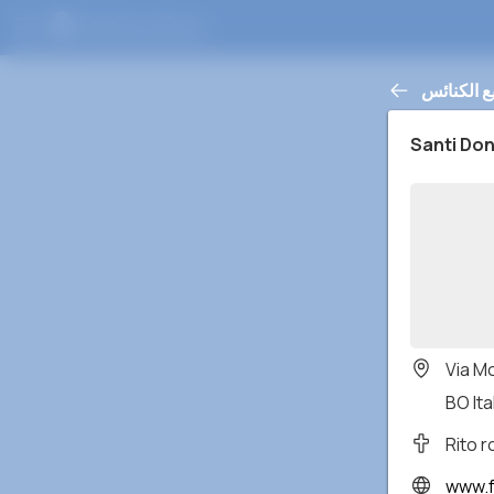
ع الكنائس
Santi Do
Via M
BO Ita
Rito 
www.fac