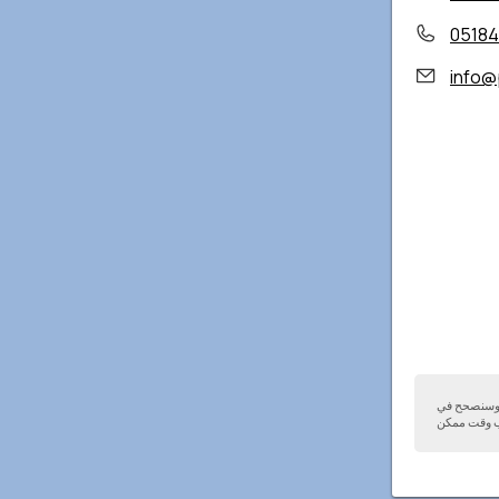
05184
info@
ا وسنصحح في