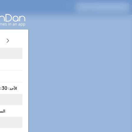
اضغط على Enter للبحث
:30
الأحد
:
الس