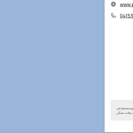
www.p
0415
ا وسنصحح في