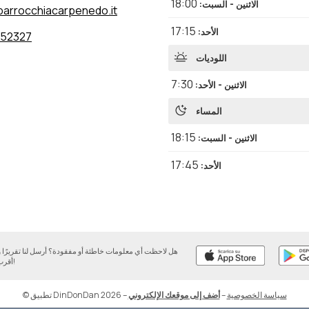
18:00
الاثنين - السبت
:
arrocchiacarpenedo.it
17:15
الأحد
:
352327
اللوديات
7:30
الاثنين - الأحد
:
المساء
18:15
الاثنين - السبت
:
17:45
الأحد
:
هل لاحظت أي معلومات خاطئة أو مفقودة؟ أرسل لنا تقريرً
أقرب وقت ممكن!
سياسة الخصوصية
–
أضف إلى موقعك الإلكتروني
–
© تطبيق DinDonDan 2026