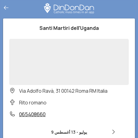
Santi Martiri dell'Uganda
Via Adolfo Ravà, 31 00142 Roma RM Italia
Rito romano
065408660
9 يوليو
-
13 أغسطس