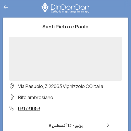
Santi Pietro e Paolo
Via Pasubio, 3 22063 Vighizzolo CO Italia
Rito ambrosiano
031731053
9 يوليو
-
13 أغسطس