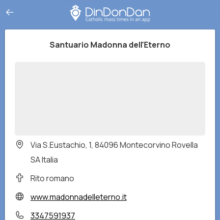
Santuario Madonna dell'Eterno
Via S.Eustachio, 1, 84096 Montecorvino Rovella
SA Italia
Rito romano
www.madonnadelleterno.it
3347591937