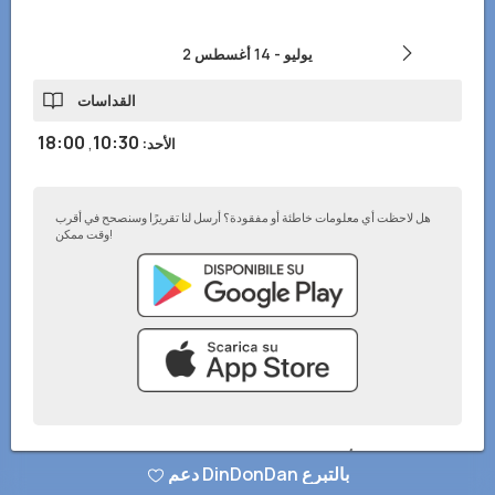
2 يوليو
-
14 أغسطس
القداسات
18:00
,
10:30
الأحد
:
هل لاحظت أي معلومات خاطئة أو مفقودة؟ أرسل لنا تقريرًا وسنصحح في أقرب
وقت ممكن!
سياسة الخصوصية
–
أضف إلى موقعك الإلكتروني
–
© تطبيق DinDonDan 2026
دعم DinDonDan بالتبرع