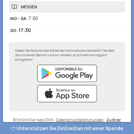
MESSEN
7:00
MO - SA
:
17:30
SO
:
Haben Sie falsche oder fehlende Informationen bemerkt? Senden
Sie uns einen Bericht und wir werden so schnell wie möglich
korrigieren!
© DinDonDan App 2026
–
Datenschutzbestimmungen
–
Zu Ihrer
Website hinzufügen
Unterstützen Sie DinDonDan mit einer Spende