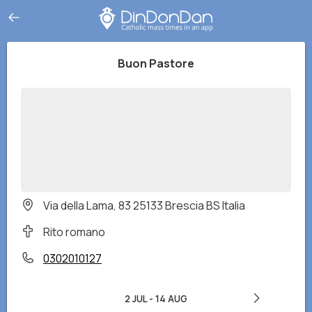
Buon Pastore
Via della Lama, 83 25133 Brescia BS Italia
Rito romano
0302010127
2 JUL
-
14 AUG