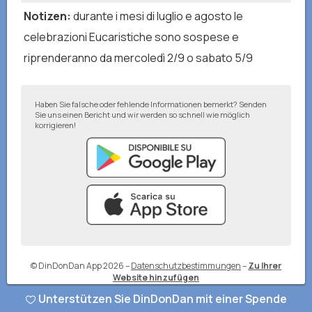
Notizen
:
durante i mesi di luglio e agosto le
celebrazioni Eucaristiche sono sospese e
riprenderanno da mercoledì 2/9 o sabato 5/9
Haben Sie falsche oder fehlende Informationen bemerkt? Senden
Sie uns einen Bericht und wir werden so schnell wie möglich
korrigieren!
© DinDonDan App 2026
–
Datenschutzbestimmungen
–
Zu Ihrer
Website hinzufügen
Unterstützen Sie DinDonDan mit einer Spende