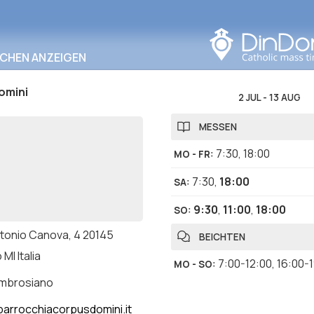
In diesem Bereich
suchen
RCHEN ANZEIGEN
omini
2 JUL
-
13 AUG
MESSEN
7:30
,
18:00
MO - FR
:
7:30
,
18:00
SA
:
9:30
,
11:00
,
18:00
SO
:
ntonio Canova, 4 20145
BEICHTEN
 MI Italia
7:00-12:00
,
16:00-
MO - SO
:
ambrosiano
arrocchiacorpusdomini.it