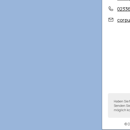
0233
corpu
Haben Sie 
Senden Sie
möglich ko
© 