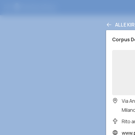
ALLE KI
Corpus D
Via A
Milano
Rito 
www.p