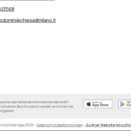
603568
sdomini@chiesadimilano.it
falsche oder fehlende Informationen bemerkt?
 uns einen Bericht und wir werden so schnell wie
rrigieren!
DinDonDan App 2026
–
Datenschutzbestimmungen
–
Zu Ihrer Website hinzufü