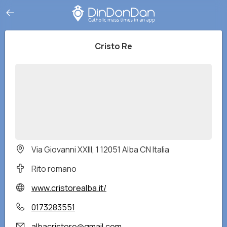
Cristo Re
Via Giovanni XXIII, 1 12051 Alba CN Italia
Rito romano
www.cristorealba.it/
0173283551
albacristore@gmail.com