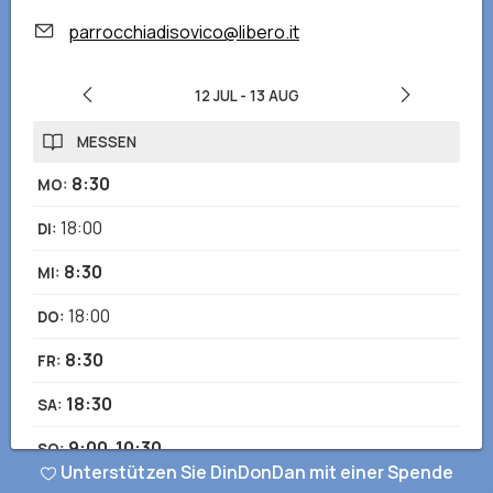
parrocchiadisovico@libero.it
12 JUL
-
13 AUG
MESSEN
8:30
MO
:
18:00
DI
:
8:30
MI
:
18:00
DO
:
8:30
FR
:
18:30
SA
:
9:00
,
10:30
SO
:
Unterstützen Sie DinDonDan mit einer Spende
ÖFFNUNGSZEITEN