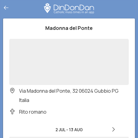
Madonna del Ponte
Via Madonna del Ponte, 32 06024 Gubbio PG
Italia
Rito romano
2 JUL
-
13 AUG