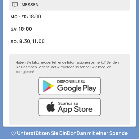
MESSEN
18:00
MO - FR
:
18:00
SA
:
8:30
,
11:00
SO
:
Haben Sie falsche oder fehlende Informationen bemerkt? Senden
Sie uns einen Bericht und wir werden so schnell wie möglich
korrigieren!
Unterstützen Sie DinDonDan mit einer Spende
© DinDonDan App 2026
–
Datenschutzbestimmungen
–
Zu Ihrer