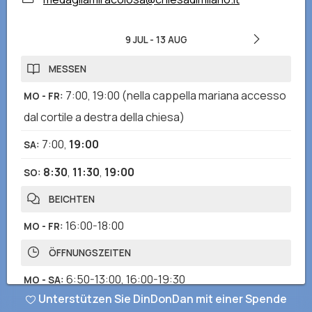
9 JUL
-
13 AUG
MESSEN
7:00
,
19:00
(nella cappella mariana accesso
MO - FR
:
dal cortile a destra della chiesa)
7:00
,
19:00
SA
:
8:30
,
11:30
,
19:00
SO
:
BEICHTEN
16:00-18:00
MO - FR
:
ÖFFNUNGSZEITEN
6:50-13:00
,
16:00-19:30
MO - SA
:
Unterstützen Sie DinDonDan mit einer Spende
8:00-12:45
,
16:00-20:00
SO
: