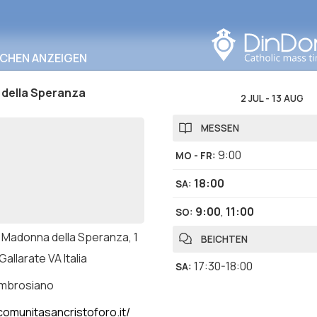
In diesem Bereich
suchen
RCHEN ANZEIGEN
della Speranza
2 JUL
-
13 AUG
MESSEN
9:00
MO - FR
:
18:00
SA
:
9:00
,
11:00
SO
:
 Madonna della Speranza, 1
BEICHTEN
Gallarate VA Italia
17:30-18:00
SA
:
ambrosiano
omunitasancristoforo.it/