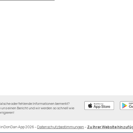
falsche oder fehlende Informationen bemerkt?
 uns einen Bericht und wir werden so schnell wie
rrigieren!
DinDonDan App 2026
–
Datenschutzbestimmungen
–
Zu Ihrer Website hinzufü