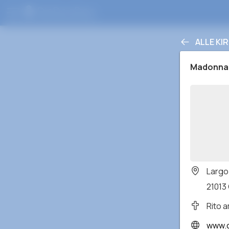
ALLE KI
Madonna 
Largo
21013 
Rito 
www.c