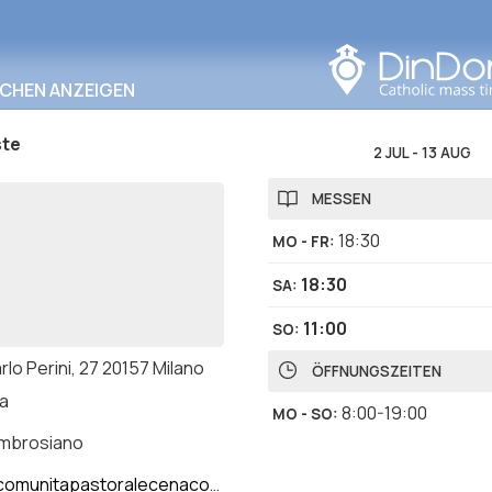
In diesem Bereich
suchen
RCHEN ANZEIGEN
te
2 JUL
-
13 AUG
MESSEN
18:30
MO - FR
:
18:30
SA
:
11:00
SO
:
rlo Perini, 27 20157 Milano
ÖFFNUNGSZEITEN
ia
8:00-19:00
MO - SO
:
ambrosiano
tapastoralecenacolo.it/datiparrocchia/pentecoste