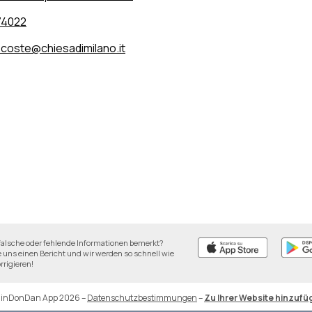
74022
coste@chiesadimilano.it
falsche oder fehlende Informationen bemerkt?
 uns einen Bericht und wir werden so schnell wie
rrigieren!
DinDonDan App 2026
–
Datenschutzbestimmungen
–
Zu Ihrer Website hinzufü