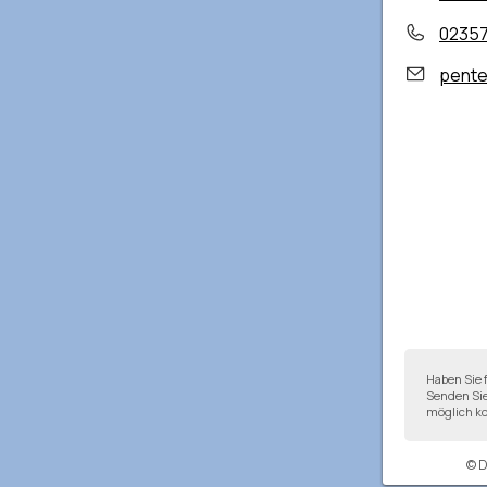
0235
pente
Haben Sie 
Senden Sie
möglich ko
© 