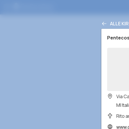
ALLE KI
Pentecos
Via Ca
MI Ital
Rito 
www.comuni