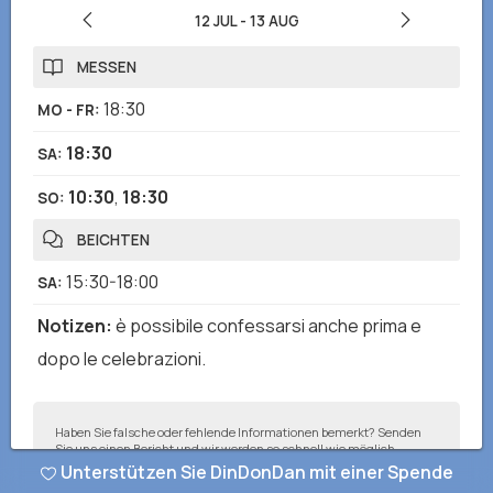
12 JUL
-
13 AUG
MESSEN
18:30
MO - FR
:
18:30
SA
:
10:30
,
18:30
SO
:
BEICHTEN
15:30-18:00
SA
:
Notizen
:
è possibile confessarsi anche prima e
dopo le celebrazioni.
Haben Sie falsche oder fehlende Informationen bemerkt? Senden
Sie uns einen Bericht und wir werden so schnell wie möglich
korrigieren!
Unterstützen Sie DinDonDan mit einer Spende