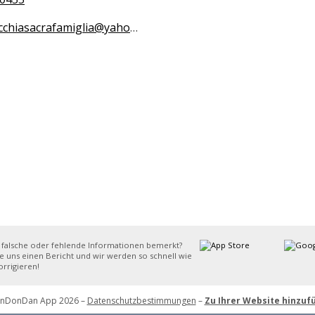
chiasacrafamiglia@yahoo.it
 falsche oder fehlende Informationen bemerkt?
e uns einen Bericht und wir werden so schnell wie
rrigieren!
inDonDan App 2026 –
Datenschutzbestimmungen
–
Zu Ihrer Website hinzuf