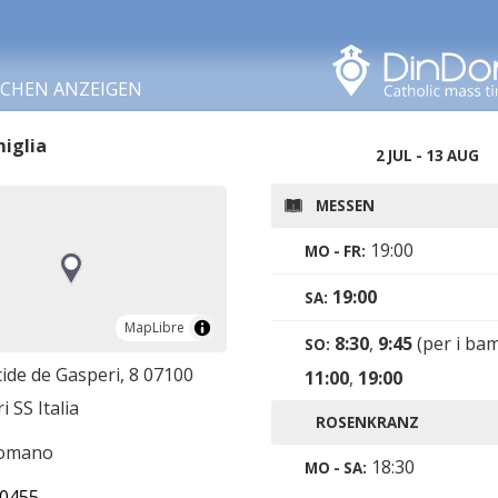
In diesem Bereich
suchen
RCHEN ANZEIGEN
iglia
2 JUL - 13 AUG
MESSEN
19:00
MO - FR:
19:00
SA:
MapLibre
MapLibre
8:30
,
9:45
(per i bam
SO:
cide de Gasperi, 8 07100
11:00
,
19:00
i SS Italia
ROSENKRANZ
romano
18:30
MO - SA:
0455