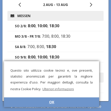
2 AUG - 13 AUG
MESSEN
8:00
,
10:00
,
18:30
SO 2/8:
7:00, 8:00, 18:30
MO 3/8 - FR 7/8:
7:00, 8:00,
18:30
SA 8/8:
8:00
,
10:00
,
18:30
SO 9/8:
7:00, 8:00, 18:30
MO 10/8 - DO 13/8:
Questo sito utilizza cookie tecnici e, ove presenti,
statistici anonimizzati per garantirti la migliore
ÖFFNUNGSZEITEN
esperienza d'uso. Per maggiori dettagli, consulta la
7:30-13:00, 16:30-19:30
SO 2/8:
nostra Cookie Policy.
Ulteriori informazioni
6:30-12:00, 16:00-19:15
MO 3/8 - SA 8/8:
OK
Unterstützen Sie DinDonDan mit einer Spende
7:30-13:00, 16:30-19:30
SO 9/8: