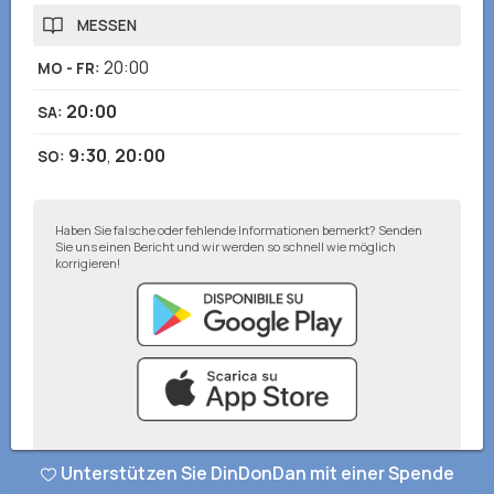
MESSEN
20:00
MO - FR
:
20:00
SA
:
9:30
,
20:00
SO
:
Haben Sie falsche oder fehlende Informationen bemerkt? Senden
Sie uns einen Bericht und wir werden so schnell wie möglich
korrigieren!
Unterstützen Sie DinDonDan mit einer Spende
© DinDonDan App 2026
–
Datenschutzbestimmungen
–
Zu Ihrer