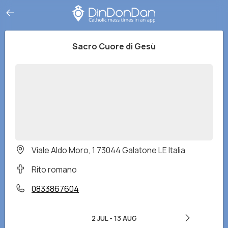
Sacro Cuore di Gesù
Viale Aldo Moro, 1 73044 Galatone LE Italia
Rito romano
0833867604
2 JUL
-
13 AUG