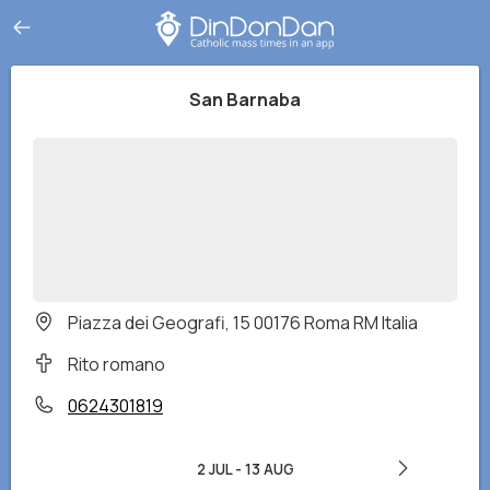
San Barnaba
Piazza dei Geografi, 15 00176 Roma RM Italia
Rito romano
0624301819
2 JUL
-
13 AUG