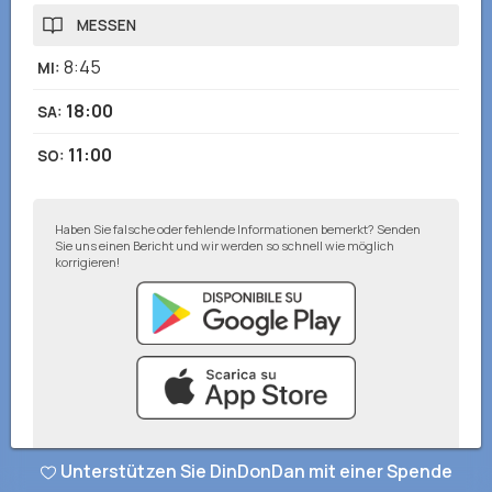
MESSEN
8:45
MI
:
18:00
SA
:
11:00
SO
:
Haben Sie falsche oder fehlende Informationen bemerkt? Senden
Sie uns einen Bericht und wir werden so schnell wie möglich
korrigieren!
Unterstützen Sie DinDonDan mit einer Spende
© DinDonDan App 2026
–
Datenschutzbestimmungen
–
Zu Ihrer