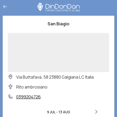
San Biagio
Via Buttafava, 58 23880 Galgiana LC Italia
Rito ambrosiano
0399204726
9 JUL
-
13 AUG