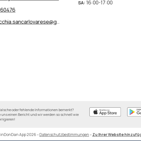
16:00-17:00
SA
:
260476
chia.sancarlovarese@gmail.com
falsche oder fehlende Informationen bemerkt?
 uns einen Bericht und wir werden so schnell wie
rrigieren!
DinDonDan App 2026
–
Datenschutzbestimmungen
–
Zu Ihrer Website hinzufü