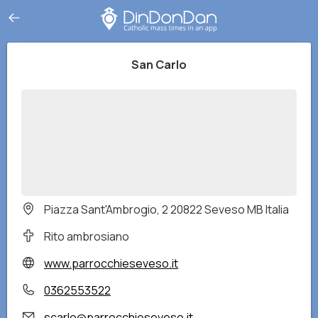
San Carlo
Piazza Sant'Ambrogio, 2 20822 Seveso MB Italia
Rito ambrosiano
www.parrocchieseveso.it
0362553522
scarlo@parrocchieseveso.it