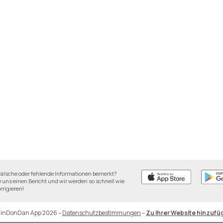
falsche oder fehlende Informationen bemerkt?
 uns einen Bericht und wir werden so schnell wie
rrigieren!
DinDonDan App 2026
–
Datenschutzbestimmungen
–
Zu Ihrer Website hinzufü