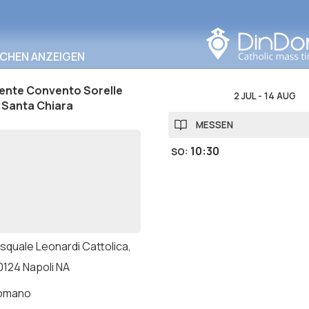
In diesem Bereich
suchen
RCHEN ANZEIGEN
ente Convento Sorelle
2 JUL
-
14 AUG
 Santa Chiara
MESSEN
10:30
SO
:
squale Leonardi Cattolica,
0124 Napoli NA
romano