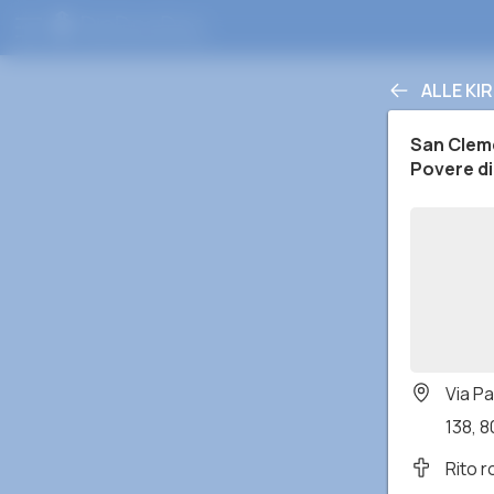
ALLE KI
San Clem
Povere di
Via Pa
138, 8
Rito 